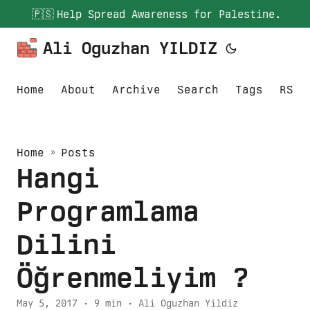
🇵🇸
Help Spread Awareness for Palestine.
Ali Oguzhan YILDIZ
Home
About
Archive
Search
Tags
RSS
Home
»
Posts
Hangi
Programlama
Dilini
Öğrenmeliyim ?
May 5, 2017
· 9 min · Ali Oguzhan Yildiz