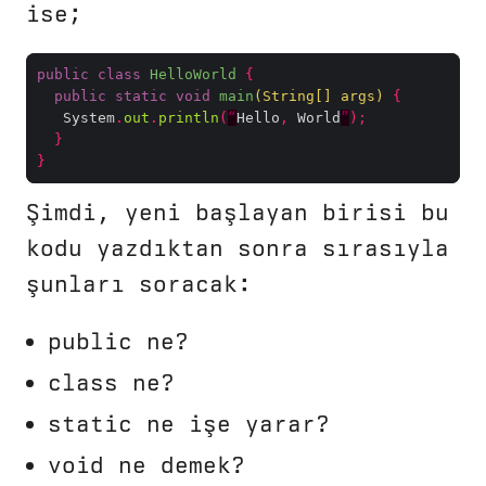
ise;
public
class
HelloWorld
{
public
static
void
main
(
String
[]
 args
)
{
   System
.
out
.
println
(
“
Hello
,
 World
”
);
}
}
Şimdi, yeni başlayan birisi bu
kodu yazdıktan sonra sırasıyla
şunları soracak:
public ne?
class ne?
static ne işe yarar?
void ne demek?