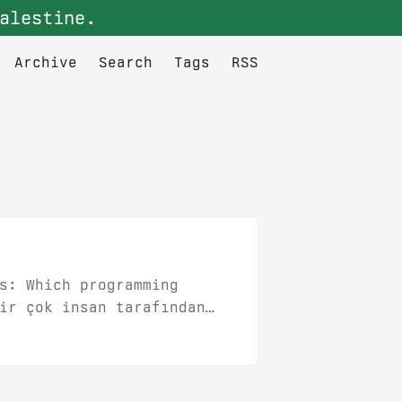
alestine.
Archive
Search
Tags
RSS
s: Which programming
ir çok insan tarafından
lında bu soruyu sorarkenki
öğrenmek istediği; Ben bu
usunun cevabı. Evet;...