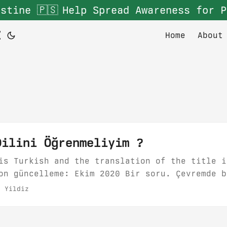
stine 🇵🇸
Help Spread Awareness for P
Z
Home
About
Dilini Öğrenmeliyim ?
is Turkish and the translation of the title i
on güncelleme: Ekim 2020 Bir soru. Çevremde b
ru. Soruyu soran şahıs farkında olmasa da, as
 Yildiz
 bir programlama dilini öğrenmek değil. Asıl 
çalışmak istiyorum. Nereden başlamalıyım? sor