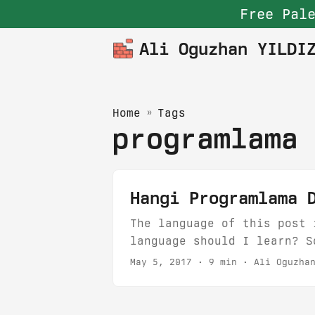
Free Pale
Ali Oguzhan YILDI
Home
»
Tags
programlama
Hangi Programlama 
The language of this post 
language should I learn? S
mütemadiyen sorulan bir so
May 5, 2017
· 9 min · Ali Oguzhan
asıl amacı spesifik olarak
işi öğrenmek ve bu alanda 